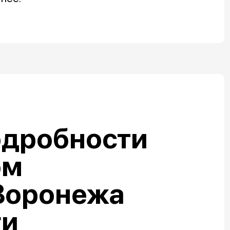
одробности
ом
Воронежа
ги