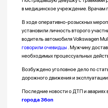
Пострадавшую девушку с травмами р
в медицинское учреждение. Врачам п
В ходе оперативно-розыскных мероп
установили личность второго участн
водитель автомобиля Volkswagen Multi
говорили очевидцы
. Мужчину доста
необходимых процессуальных действ
Возбуждено уголовное дело по стат
дорожного движения и эксплуатации
Последние новости о ДТП и авариях
города 36on