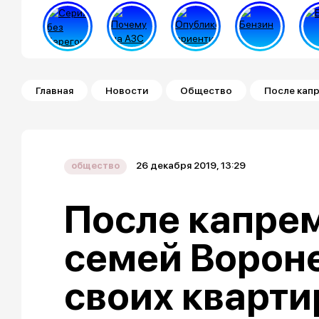
Строка навигации
Главная
Новости
Общество
После капр
26 декабря 2019, 13:29
общество
После капре
семей Ворон
своих кварти