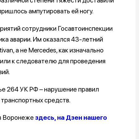
азличной степени тяжести доставили
ришлось ампутировать ей ногу.
риятий сотрудники Госавтоинспекции
ика аварии. Им оказался 43-летний
van, а не Mercedes, как изначально
вили к следователю для проведения
ий.
ье 264 УК РФ – нарушение правил
 транспортных средств.
 в Воронеже
здесь, на Дзен нашего