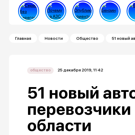
Строка навигации
Главная
Новости
Общество
51 новый а
25 декабря 2019, 11:42
общество
51 новый авт
перевозчики
области