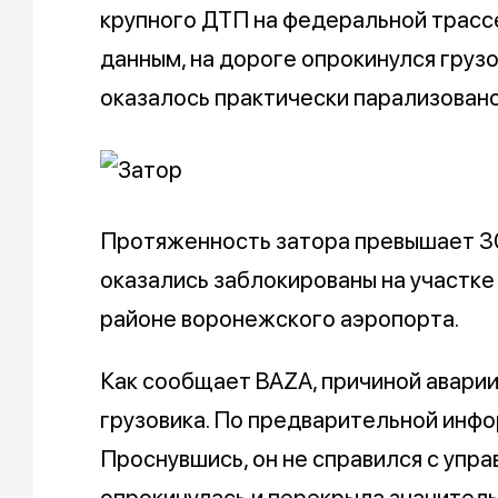
крупного ДТП на федеральной трасс
данным, на дороге опрокинулся груз
оказалось практически парализовано
Протяженность затора превышает 3
оказались заблокированы на участке
районе воронежского аэропорта.
Как сообщает BAZA, причиной аварии
грузовика. По предварительной инфо
Проснувшись, он не справился с упра
опрокинулась и перекрыла значитель