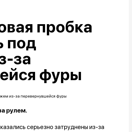
овая пробка
ь под
з-за
ейся фуры
за рулем.
оказались серьезно затруднены из-за