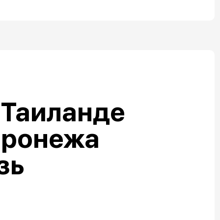
 Таиланде
оронежа
зь