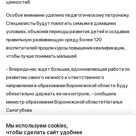
ценностей.
Особое внимание уделено педагогическому патронажу.
Специалисты будут помогать семьям в домашних
условиях, объясняя периоды развития детей и создавая
правильную развивающую среду. Более 120
воспитателей прошли курсы повышения квалификации,
чтобы лучше понимать малышей.
- Впереди нас ждет большая, вдохновляющая работа по
развитию самого нежного и ответственного
направления в образовании Воронежской области. Буду
обязательно держать ее на контроле, - сообщила
министр образования Воронежской области Наталья
Салогубова.
Самое важное и интересное о Воронеже и
Мы используем cookies,
области собрали в нашем канале
чтобы сделать сайт удобнее