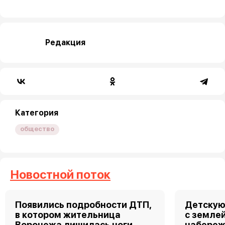
Редакция
Категория
общество
Новостной поток
Появились подробности ДТП,
Детскую
в котором жительница
с земле
Воронежа лишилась ноги
набереж