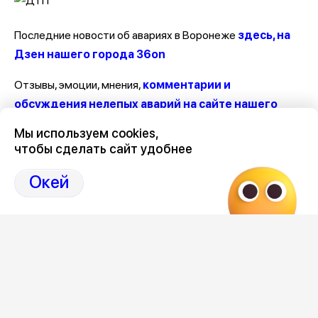
Последние новости об авариях в Воронеже
здесь, на
Дзен нашего города 36on
Отзывы, эмоции, мнения,
комментарии и
обсуждения нелепых аварий на сайте нашего
города в Дзен-36on
Мы используем cookies,
чтобы сделать сайт удобнее
# Авария на Новосибирской
# Авария на Новосибирской сегодня
Окей
# Аварии в Воронеже за последние сутки
# Аварии Воронеж
Редакция