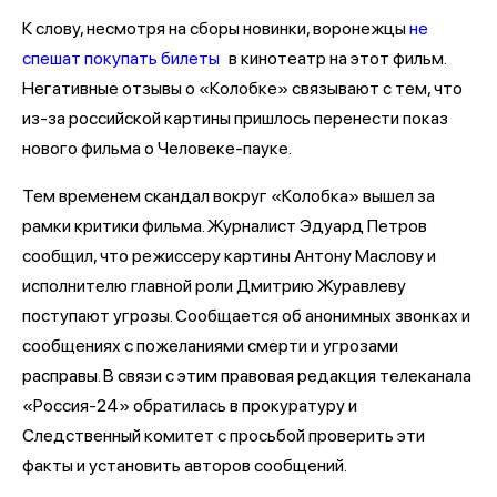
К слову, несмотря на сборы новинки, воронежцы
не
спешат покупать билеты
в кинотеатр на этот фильм.
Негативные отзывы о «Колобке» связывают с тем, что
из-за российской картины пришлось перенести показ
нового фильма о Человеке-пауке.
Тем временем скандал вокруг «Колобка» вышел за
рамки критики фильма. Журналист Эдуард Петров
сообщил, что режиссеру картины Антону Маслову и
исполнителю главной роли Дмитрию Журавлеву
поступают угрозы. Сообщается об анонимных звонках и
сообщениях с пожеланиями смерти и угрозами
расправы. В связи с этим правовая редакция телеканала
«Россия-24» обратилась в прокуратуру и
Следственный комитет с просьбой проверить эти
факты и установить авторов сообщений.