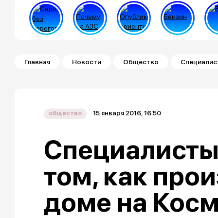
Строка навигации
Главная
Новости
Общество
Специалист
15 января 2016, 16:50
общество
Специалисты
том, как про
доме на Кос