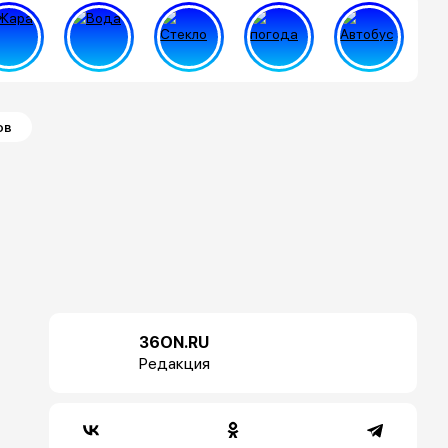
ов
36ON.RU
Редакция