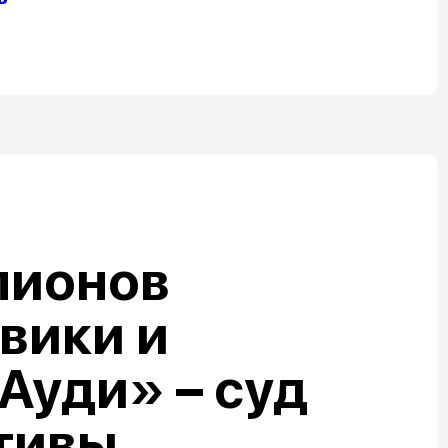
лионов
овики и
Ауди» – суд
тивы