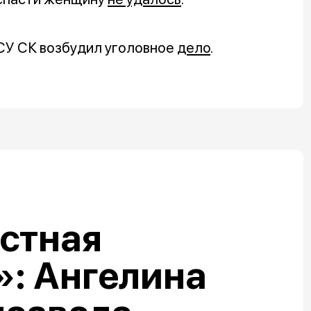
СУ СК возбудил уголовное
дело
.
стная
: Ангелина