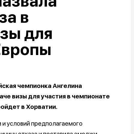
назвала
за в
зы для
Европы
йская чемпионка Ангелина
аче визы для участия в чемпионате
ройдет в Хорватии.
 и условий предполагаемого
ричину отказа и поставила эмоджи