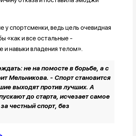
 у спортсменки, ведь цель очевидная
ы «как и все остальные -
е и навыки владения телом».
ждать: не на помосте в борьбе, а с
рит Мельникова. - Спорт становится
чшие выходят против лучших. А
пускают до старта, исчезает самое
 за честный спорт, без
ь