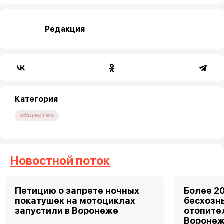
Редакция
Категория
общество
Новостной поток
Петицию о запрете ночных
Более 2
покатушек на мотоциклах
бесхозн
запустили в Воронеже
отопите
Вороне