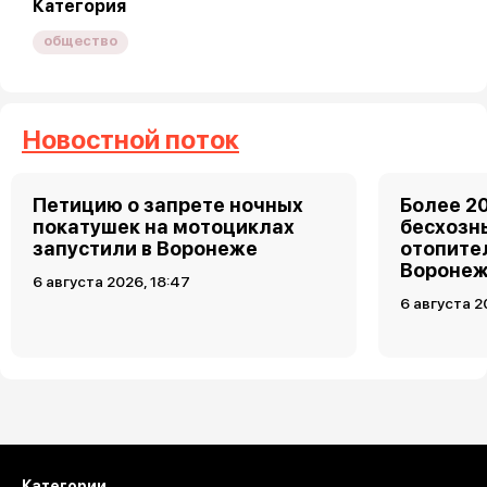
Категория
общество
Новостной поток
Петицию о запрете ночных
Более 2
покатушек на мотоциклах
бесхозн
запустили в Воронеже
отопите
Вороне
6 августа 2026, 18:47
6 августа 2
Загрузить ещё
Категории