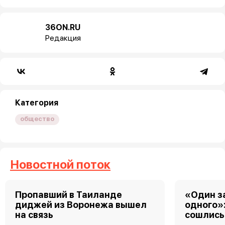
36ON.RU
Редакция
Категория
общество
Новостной поток
Пропавший в Таиланде
«Один за
диджей из Воронежа вышел
одного»
на связь
сошлись 