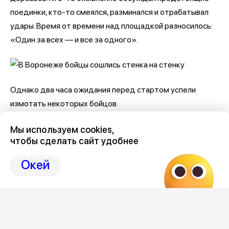
поединки, кто-то смеялся, разминался и отрабатывал
удары. Время от времени над площадкой разносилось:
«Один за всех — и все за одного».
Однако два часа ожидания перед стартом успели
измотать некоторых бойцов.
— Два часа — это, конечно, тяжело. Мои ребята устали
Мы используем cookies,
уже, — посетовал один из собравшихся.
чтобы сделать сайт удобнее
Несмотря на жару и долгое ожидание, заметного
Окей
волнения среди участников почти не чувствовалось.
Иван Багдашев участвует в подобных состязаниях уже
шесть лет, хотя с турниром такого масштаба
столкнулся впервые.