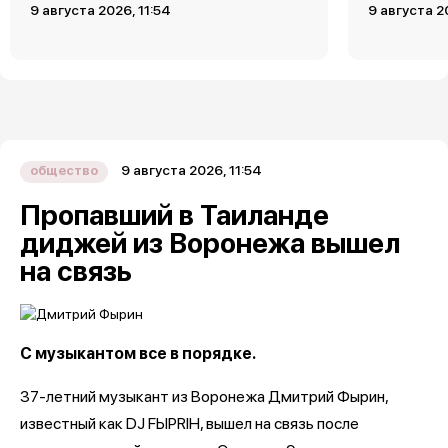
9 августа 2026, 11:54
9 августа 2
9 августа 2026, 11:54
общество
Пропавший в Таиланде
диджей из Воронежа вышел
на связь
С музыкантом все в порядке.
37-летний музыкант из Воронежа Дмитрий Фырин,
известный как DJ FЫРRIН, вышел на связь после