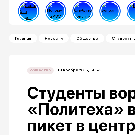
Строка навигации
Главная
Новости
Общество
Студенты 
19 ноября 2015, 14:54
общество
Студенты во
«Политеха» 
пикет в цент