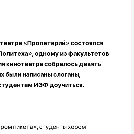
отеатра
«
Пролетарий
»
состоялся
Политеха
»
, одному из факультетов
ния кинотеатра собралось девять
ых были написаны слоганы,
студентам ИЭФ доучиться.
ором пикета», студенты хором