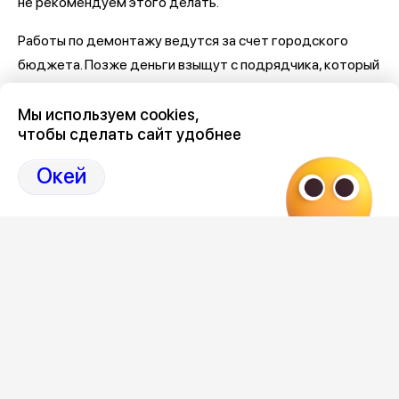
не рекомендуем этого делать.
Работы по демонтажу ведутся за счет городского
бюджета. Позже деньги взыщут с подрядчика, который
установил «косячные» площадки. Им является компания
ПМК-38 из Кисловодска.
Мы используем cookies,
чтобы сделать сайт удобнее
Самое важное и интересное о Воронеже и
Окей
области собрали в нашем канале
Последние новости Воронежа
здесь, на Дзен-канале
нашего города 36
Отзывы, эмоции, мнения,
комментарии и
обсуждения на страницах Дзен 36on
#Новости Воронежа
#Новости Воронеж
#Воронеж новости