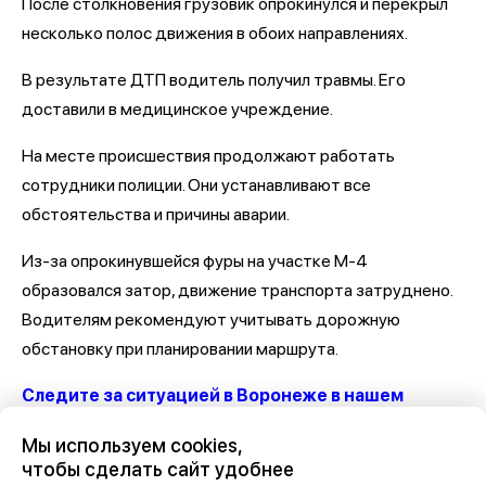
После столкновения грузовик опрокинулся и перекрыл
несколько полос движения в обоих направлениях.
В результате ДТП водитель получил травмы. Его
доставили в медицинское учреждение.
На месте происшествия продолжают работать
сотрудники полиции. Они устанавливают все
обстоятельства и причины аварии.
Из-за опрокинувшейся фуры на участке М-4
образовался затор, движение транспорта затруднено.
Водителям рекомендуют учитывать дорожную
обстановку при планировании маршрута.
Следите за ситуацией в Воронеже в нашем
канале
Мы используем cookies,
чтобы сделать сайт удобнее
Последние новости о ДТП и авариях в Воронеже
здесь,