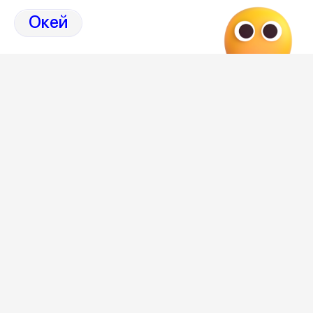
на Дзен нашего города 36on
Окей
Отзывы, эмоции, мнения,
комментарии и
обсуждения ДТП и аварий на сайте нашего
города в Дзен-36on
# ДТП М 4
# ДТП М 4 Дон
# ДТП М-4
# ДТП М-4 Дон
Редакция