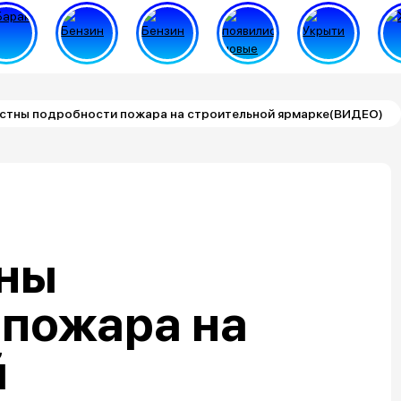
естны подробности пожара на строительной ярмарке(ВИДЕО)
тны
 пожара на
й