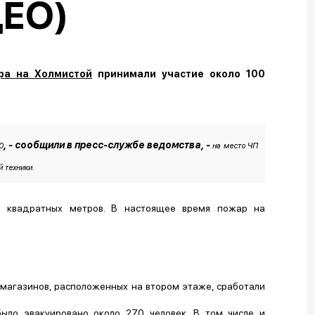
ДЕО)
ра на Холмистой
принимали участие около 100
, - сообщили в пресс-службе ведомства, -
0
на место ЧП
 техники.
0 квадратных метров. В настоящее время пожар на
 магазинов, расположенных на втором этаже, сработали
ыло эвакуировано около 270 человек. В том числе и