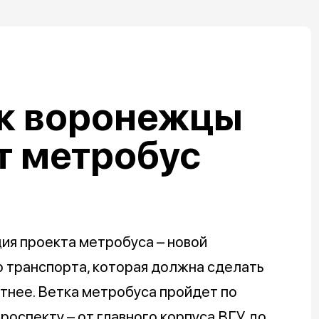
ак воронежцы
т метробус
я проекта метробуса – новой
 транспорта, которая должна сделать
тнее. Ветка метробуса пройдет по
роспекту – от главного корпуса ВГУ до