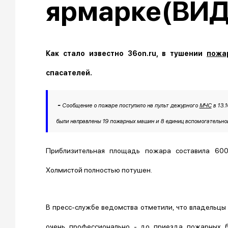
ярмарке(ВИ
Как стало известно 36on.ru, в тушении
пожа
спасателей.
-
Сообщение о пожаре поступило на пульт дежурного
МЧС
в 13.1
были направлены 19 пожарных машин и 8 единиц вспомогательной
Приблизительная площадь пожара составила 60
Холмистой полностью потушен.
В пресс-службе ведомства отметили, что владельцы
очень профессионально - до приезда пожарных б