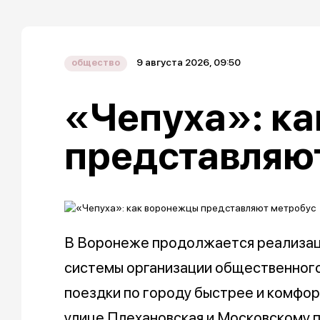
9 августа 2026, 09:50
общество
«Чепуха»: к
представляю
В Воронеже продолжается реализаци
системы организации общественного
поездки по городу быстрее и комфор
улице Плехановская и Московскому п