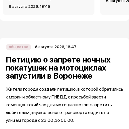
6 августа 2
6 августа 2026, 19:45
6 августа 2026, 18:47
общество
Петицию о запрете ночных
покатушек на мотоциклах
запустили в Воронеже
Жители города создали петицию, в которой обратились
к мэрии и областному ГИБДД с просьбой ввести
комендантский час для мотоциклистов: запретить
любителям двухколесного транспорта ездить по
улицам города с 23:00 до 06:00.