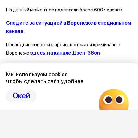
На данный момент ее подписали более 600 человек.
Следите за ситуацией в Воронеже в специальном
канале
Последние новости о происшествиях и криминале в
Воронеже
здесь, на канале Дзен-36on
Отзывы, эмоции, мнения, комментарии и обсуждения
Мы используем cookies,
происшествий в Воронеже и Воронежской области
на
чтобы сделать сайт удобнее
канале Дзен 36on
Окей
# Происшествия Воронеж
# Воронеж происшествия сегодня
# Происшествия Воронеж сегодня
# Воронеж происшествия