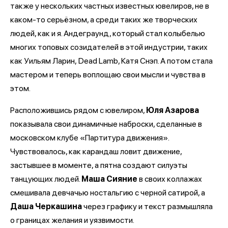
также у нескольких частных известных ювелиров, не в
каком-то серьёзном, а среди таких же творческих
людей, как и я. Андеграунд, который стал колыбелью
многих топовых созидателей в этой индустрии, таких
как Уильям Ларин, Dead Lamb, Катя Снэп. А потом стала
мастером и теперь воплощаю свои мысли и чувства в
этом.
Расположившись рядом с ювелиром,
Юля Азарова
показывала свои динамичные наброски, сделанные в
московском клубе «Партитура движения».
Чувствовалось, как карандаш ловит движение,
застывшее в моменте, а пятна создают силуэты
танцующих людей.
Маша Сияние
в своих коллажах
смешивала девчачью ностальгию с черной сатирой, а
Даша Черкашина
через графику и текст размышляла
о границах желания и уязвимости.