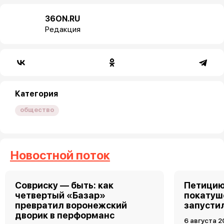
36ON.RU
Редакция
Категория
общество
Новостной поток
Совриску — быть: как
Петицию
четвертый «Базар»
покатуш
превратил воронежский
запусти
дворик в перформанс
6 августа 2