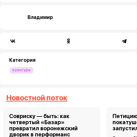
Владимир
Категория
культура
Новостной поток
Совриску — быть: как
Петицию
четвертый «Базар»
покатуш
превратил воронежский
запусти
дворик в перформанс