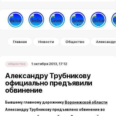
Строка навигации
Главная
Новости
Общество
Александр
1 октября 2013, 17:12
общество
Александру Трубникову
официально предъявили
обвинение
Бывшему главному дорожнику
Воронежской области
Александру Трубникову предъявлено обвинение во