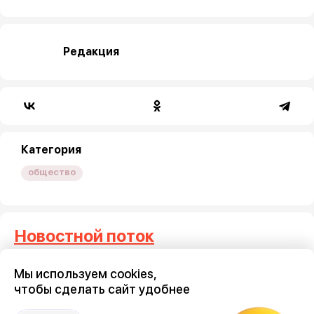
Редакция
Категория
общество
Новостной поток
Мы используем cookies,
Три тысячи воронежцев
Где на 
чтобы сделать сайт удобнее
потребовали запретить
проезд 
мототранспорт по ночам
9 августа 2