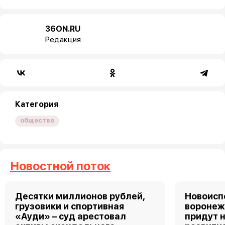
36ON.RU
Редакция
Категория
общество
Новостной поток
Десятки миллионов рублей,
Новоис
грузовики и спортивная
воронеж
«Ауди» – суд арестовал
придут 