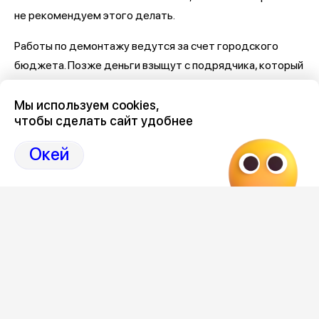
не рекомендуем этого делать.
Работы по демонтажу ведутся за счет городского
бюджета. Позже деньги взыщут с подрядчика, который
установил «косячные» площадки. Им является компания
ПМК-38 из Кисловодска.
Мы используем cookies,
чтобы сделать сайт удобнее
Самое важное и интересное о Воронеже и
Окей
области собрали в нашем канале
Последние новости Воронежа
здесь, на Дзен-канале
нашего города 36
Отзывы, эмоции, мнения,
комментарии и
обсуждения на страницах Дзен 36on
#Новости Воронежа
#Новости Воронеж