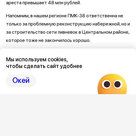
ареста превышает 48 млн рублей.
Напомним, в нашем регионе ПМК-38 ответственна не
только за проблемную реконструкцию набережной, но и
за строительство сети ливневок в Центральном районе,
которое тоже не закончилось хорошо.
Последние новости о Петровской набережной и
Мы используем cookies,
связанными с ней коррупцией и мошенничеством
здесь,
чтобы сделать сайт удобнее
на Дзен-канале нашего города 36
Окей
Отзывы, эмоции, мнения,
комментарии и
обсуждения на страницах Дзен 36on
# Петровская набережная
# Петровская набережная Воронеж
# Петровская набережная Воронеж отзывы
# Коррупция Воронеж