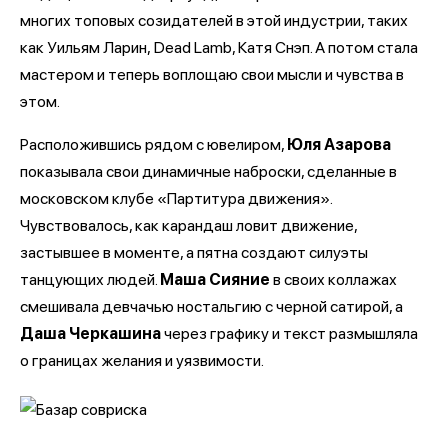
многих топовых созидателей в этой индустрии, таких
как Уильям Ларин, Dead Lamb, Катя Снэп. А потом стала
мастером и теперь воплощаю свои мысли и чувства в
этом.
Расположившись рядом с ювелиром,
Юля Азарова
показывала свои динамичные наброски, сделанные в
московском клубе «Партитура движения».
Чувствовалось, как карандаш ловит движение,
застывшее в моменте, а пятна создают силуэты
танцующих людей.
Маша Сияние
в своих коллажах
смешивала девчачью ностальгию с черной сатирой, а
Даша Черкашина
через графику и текст размышляла
о границах желания и уязвимости.