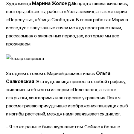
Художница
Марина Жолондзь
представила живопись,
постеры, объекты, работа «Узлы земли», а также серии
«Перепуть», «Улица Свободы». В своих работах Марина
исследует запутанные связи между пространствами,
рассказывая о жизненных периодах, которые мы все
проживаем.
За одним столом с Марией разместилась
Ольга
Салковская
. Эта художница принесла с собой графику,
живопись и объекты из серии «Поле алоэ», а также
открытки, лингворимы и авторские украшения. Пока я
рассматриваю причудливые изображения плывущих рыб
и изгибы растений, между нами завязывается диалог.
– Я тоже раньше была журналистом. Сейчас я больше