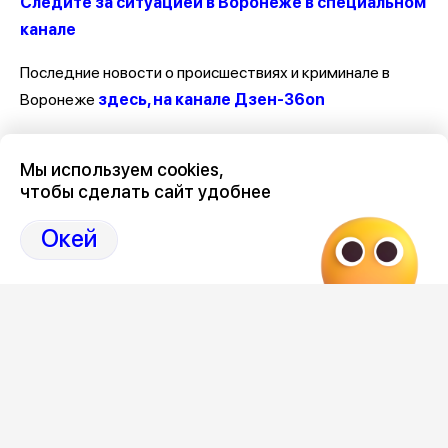
Следите за ситуацией в Воронеже в специальном
канале
Последние новости о происшествиях и криминале в
Воронеже
здесь, на канале Дзен-36on
Отзывы, эмоции, мнения, комментарии и обсуждения
Мы используем cookies,
происшествий в Воронеже и Воронежской области
на
чтобы сделать сайт удобнее
канале Дзен 36on
Окей
# Происшествия Воронеж
# Воронеж происшествия сегодня
# Происшествия Воронеж сегодня
# Воронеж происшествия
Редакция