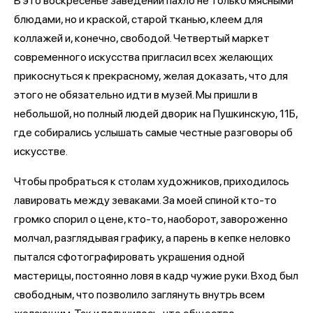
В это воскресенье заведении пахло не только мясными
блюдами, но и краской, старой тканью, клеем для
коллажей и, конечно, свободой. Четвертый маркет
современного искусства пригласил всех желающих
прикоснуться к прекрасному, желая доказать, что для
этого не обязательно идти в музей. Мы пришли в
небольшой, но полный людей дворик на Пушкинскую, 11Б,
где собирались услышать самые честные разговоры об
искусстве.
Чтобы пробраться к столам художников, приходилось
лавировать между зеваками. За моей спиной кто-то
громко спорил о цене, кто-то, наоборот, завороженно
молчал, разглядывая графику, а парень в кепке неловко
пытался сфотографировать украшения одной
мастерицы, постоянно ловя в кадр чужие руки. Вход был
свободным, что позволило заглянуть внутрь всем