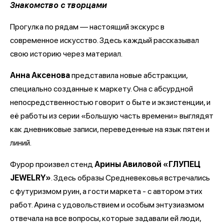
Знакомство с творцами
Прогулка по рядам — настоящий экскурс в
современное искусство. Здесь каждый рассказывал
свою историю через материал.
Анна Аксенова
представила новые абстракции,
специально созданные к маркету. Она с абсурдной
непосредственностью говорит о быте и экзистенции, и
её работы из серии «Большую часть времени» выглядят
как дневниковые записи, переведенные на язык пятен и
линий.
Фурор произвел стенд
Арины Авиловой «ГЛУПЕЦ
JEWELRY»
. Здесь образы Средневековья встречались
с футуризмом руин, а гости маркета - с автором этих
работ. Арина с удовольствием и особым энтузиазмом
отвечала на все вопросы, которые задавали ей люди,