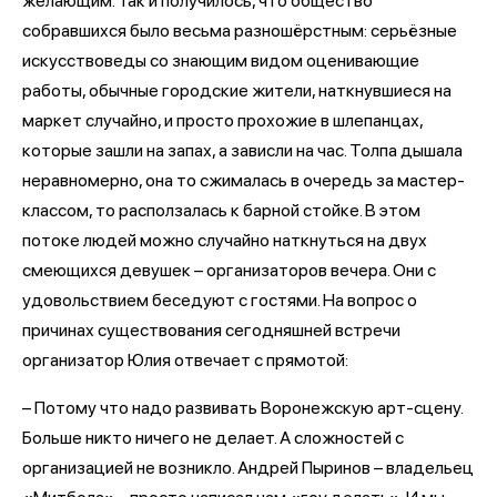
желающим. Так и получилось, что общество
собравшихся было весьма разношёрстным: серьёзные
искусствоведы со знающим видом оценивающие
работы, обычные городские жители, наткнувшиеся на
маркет случайно, и просто прохожие в шлепанцах,
которые зашли на запах, а зависли на час. Толпа дышала
неравномерно, она то сжималась в очередь за мастер-
классом, то расползалась к барной стойке. В этом
потоке людей можно случайно наткнуться на двух
смеющихся девушек – организаторов вечера. Они с
удовольствием беседуют с гостями. На вопрос о
причинах существования сегодняшней встречи
организатор Юлия отвечает с прямотой:
– Потому что надо развивать Воронежскую арт-сцену.
Больше никто ничего не делает. А сложностей с
организацией не возникло. Андрей Пыринов – владельец