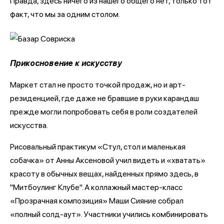
Правда, здесь ничего из нашего общего нет, только тот
факт, что мы за одним столом.
Прикосновение к искусству
Маркет стал не просто точкой продаж, но и арт-
резиденцией, где даже не бравшие в руки карандаш
прежде могли попробовать себя в роли создателей
искусства.
Рисовальный практикум «Стул, стол и маленькая
собачка» от Анны Аксеновой учил видеть и «хватать»
красоту в обычных вещах, найденных прямо здесь, в
"Митбоулинг Клубе". А коллажный мастер-класс
«Прозрачная композиция» Маши Сияние собрал
«полный солд-аут». Участники учились комбинировать