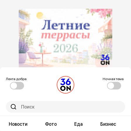
Лента добра
Ночная тема
Новости
Фото
Еда
Бизнес