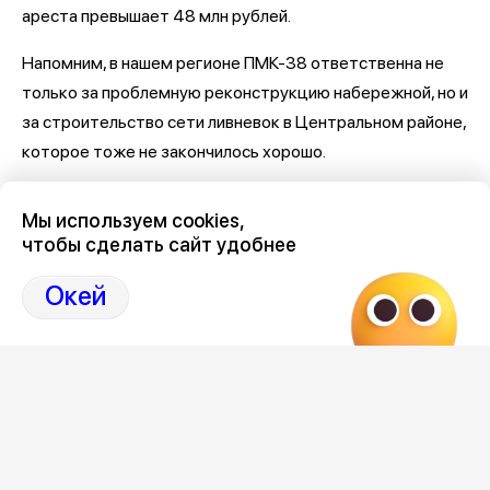
ареста превышает 48 млн рублей.
Напомним, в нашем регионе ПМК-38 ответственна не
только за проблемную реконструкцию набережной, но и
за строительство сети ливневок в Центральном районе,
которое тоже не закончилось хорошо.
Последние новости о Петровской набережной и
Мы используем cookies,
связанными с ней коррупцией и мошенничеством
здесь,
чтобы сделать сайт удобнее
на Дзен-канале нашего города 36
Окей
Отзывы, эмоции, мнения,
комментарии и
обсуждения на страницах Дзен 36on
# Петровская набережная
# Петровская набережная Воронеж
# Петровская набережная Воронеж отзывы
# Коррупция Воронеж