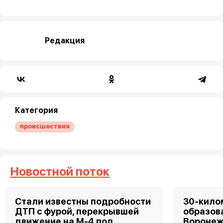
Редакция
Категория
происшествия
Новостной поток
Стали известны подробности
30-кило
ДТП с фурой, перекрывшей
образов
движение на М-4 под
Воронеж