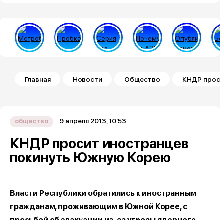
Строка навигации
Главная
Новости
Общество
КНДР прос
9 апреля 2013, 10:53
общество
КНДР просит иностранцев
покинуть Южную Корею
Власти Республики обратились к иностранным
гражданам, проживающим в Южной Корее, с
просьбой об эвакуации из-за угрозы ядерного