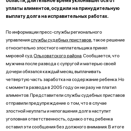
области, длительное время уклонявшегося от
уплаты алиментов, осудили на принудительную
выплату долга на исправительных работах.
По информации пресс-службы регионального
управления
службы судебных приставов
, такое решение
относительно злостного неплательщика принял
мировой суд
Ольховатского района
. Сообщается, что
мужчина после развода с супругой и матерью своей
дочери обязался каждый месяц выплачивать
четвертую часть заработка на содержание ребенка. Но
с момента развода в 2005 году он ни разу не платил
алиментов. Представители службы судебных приставов
отправили предупреждение о том, что в случае
злостной неуплаты и непогашения долга наступит
уголовная ответственность, однако отец ребенка
оставил эти сообщения без должного внимания. В итоге