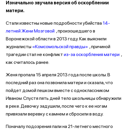
Изначально звучала версия об оскорблении
матери.
Стали известны новые подробности убийства
14-
летней Жени Мозговой
, произошедшего в
Воронежской области в 2013 году. Как выяснили
журналисты
«Комсомольской правды»
, причиной
трагедии стал не конфликт
из-за оскорбления матери
,
как считалось ранее.
Женя пропала 15 апреля 2013 года после школы. В
последний раз она позвонила матери и сказала, что
пойдет домой пешком вместе с одноклассником
Иваном. Спустя пять дней тело школьницы обнаружили
в реке. Девочку задушили, после чего к ее ногам
привязали веревку с камнем и сбросили в воду.
Поначалу подозрения пали на 21-летнего местного