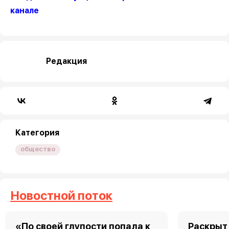
канале
Редакция
Категория
общество
Новостной поток
«По своей глупости попала к
Раскрыт 