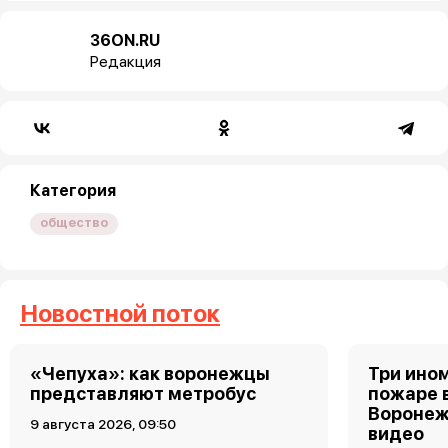
36ON.RU
Редакция
Категория
общество
Новостной поток
«Чепуха»: как воронежцы
Три ино
представляют метробус
пожаре 
Воронеж
9 августа 2026, 09:50
видео