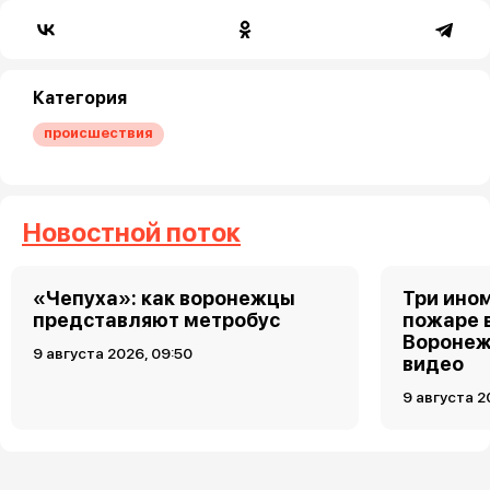
Категория
происшествия
Новостной поток
«Чепуха»: как воронежцы
Три ино
представляют метробус
пожаре 
Воронеж
9 августа 2026, 09:50
видео
9 августа 2