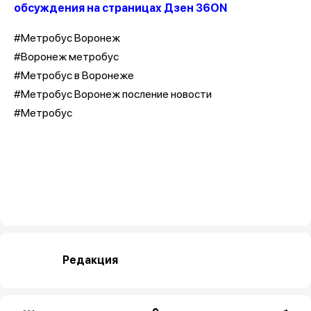
обсуждения на страницах Дзен 36ON
#Метробус Воронеж
#Воронеж метробус
#Метробус в Воронеже
#Метробус Воронеж посление новости
#Метробус
Редакция