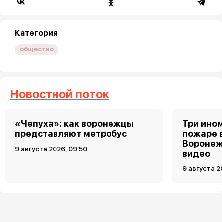
Категория
общество
Новостной поток
«Чепуха»: как воронежцы
Три ино
представляют метробус
пожаре 
Воронеж
9 августа 2026, 09:50
видео
9 августа 2