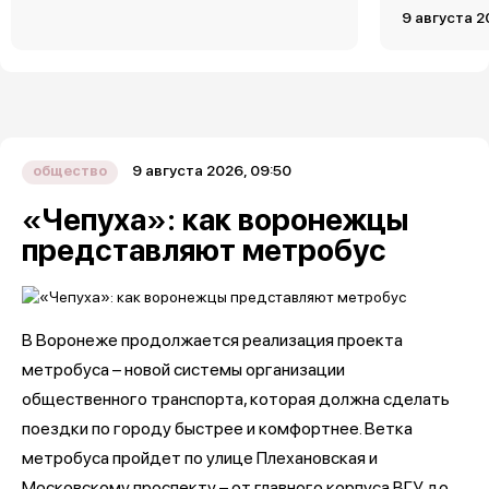
9 августа 2
9 августа 2026, 09:50
общество
«Чепуха»: как воронежцы
представляют метробус
В Воронеже продолжается реализация проекта
метробуса – новой системы организации
общественного транспорта, которая должна сделать
поездки по городу быстрее и комфортнее. Ветка
метробуса пройдет по улице Плехановская и
Московскому проспекту – от главного корпуса ВГУ до