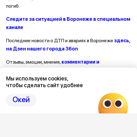
погиб.
Следите за ситуацией в Воронеже в специальном
канале
Последние новости о ДТП и авариях в Воронеже
здесь,
на Дзен нашего города 36on
Отзывы, эмоции, мнения,
комментарии и
обсуждения ДТП и аварий на сайте нашего
Мы используем cookies,
города в Дзен-36on
чтобы сделать сайт удобнее
# ДТП Воронеж
Окей
# ДТП Воронеж за последние сутки
# ДТП Воронеж сегодня
# ДТП в Воронежской области