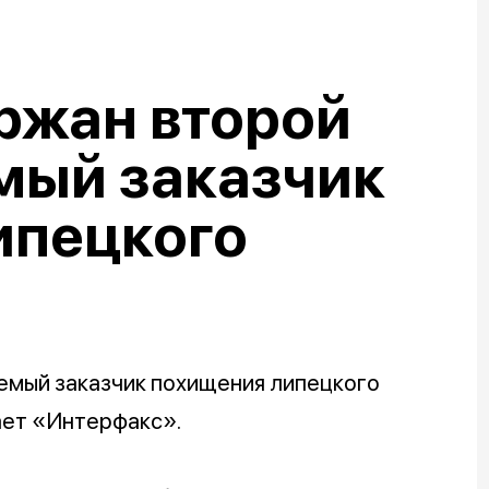
ржан второй
мый заказчик
ипецкого
емый заказчик похищения липецкого
ает «Интерфакс».