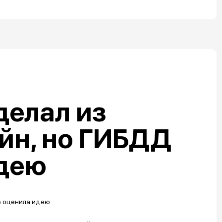
делал из
йн, но ГИБДД
идею