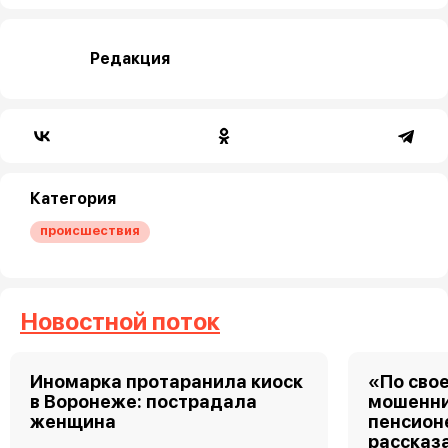
Редакция
Категория
происшествия
Новостной поток
Иномарка протаранила киоск
«По свое
в Воронеже: пострадала
мошенни
женщина
пенсион
рассказа