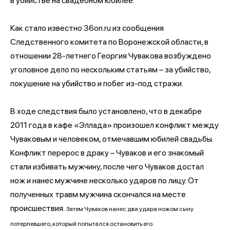
в убийстве на свадебном юбилее.
Как стало известно 36on.ru из сообщения
Следственного комитета по Воронежской области, в
отношении 28-летнего Георгия Чувакова возбуждено
уголовное дело по нескольким статьям – за убийство,
покушение на убийство и побег из-под стражи.
В ходе следствия было установлено, что в декабре
2011 года в кафе «Эллада» произошел конфликт между
Чуваковым и человеком, отмечавшим юбилей свадьбы.
Конфликт перерос в драку – Чуваков и его знакомый
стали избивать мужчину, после чего Чуваков достал
нож и нанес мужчине несколько ударов по лицу. От
полученных травм мужчина скончался на месте
происшествия.
Затем Чуваков нанес два удара ножом сыну
потерпевшего, который попытался остановить его.