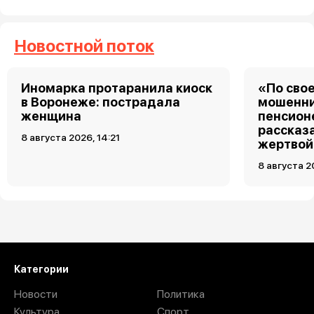
Новостной поток
Иномарка протаранила киоск
«По свое
в Воронеже: пострадала
мошенни
женщина
пенсион
рассказа
8 августа 2026, 14:21
жертвой
8 августа 2
Загрузить ещё
Категории
Новости
Политика
Культура
Спорт