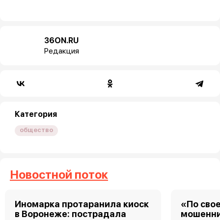
36ON.RU
Редакция
Категория
общество
Новостной поток
Иномарка протаранила киоск
«По свое
в Воронеже: пострадала
мошенни