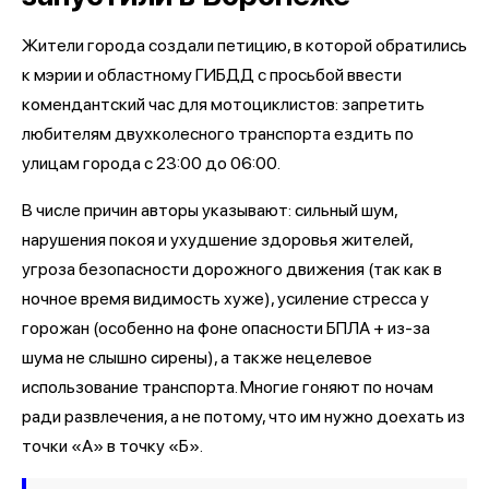
Жители города создали петицию, в которой обратились
к мэрии и областному ГИБДД с просьбой ввести
комендантский час для мотоциклистов: запретить
любителям двухколесного транспорта ездить по
улицам города с 23:00 до 06:00.
В числе причин авторы указывают: сильный шум,
нарушения покоя и ухудшение здоровья жителей,
угроза безопасности дорожного движения (так как в
ночное время видимость хуже), усиление стресса у
горожан (особенно на фоне опасности БПЛА + из-за
шума не слышно сирены), а также нецелевое
использование транспорта. Многие гоняют по ночам
ради развлечения, а не потому, что им нужно доехать из
точки «А» в точку «Б».