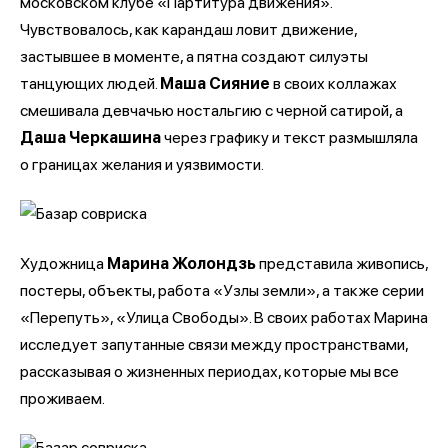
московском клубе «Партитура движения».
Чувствовалось, как карандаш ловит движение,
застывшее в моменте, а пятна создают силуэты
танцующих людей.
Маша Сияние
в своих коллажах
смешивала девчачью ностальгию с черной сатирой, а
Даша Черкашина
через графику и текст размышляла
о границах желания и уязвимости.
Художница
Марина Жолондзь
представила живопись,
постеры, объекты, работа «Узлы земли», а также серии
«Перепуть», «Улица Свободы». В своих работах Марина
исследует запутанные связи между пространствами,
рассказывая о жизненных периодах, которые мы все
проживаем.