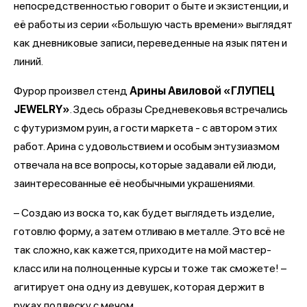
непосредственностью говорит о быте и экзистенции, и
её работы из серии «Большую часть времени» выглядят
как дневниковые записи, переведенные на язык пятен и
линий.
Фурор произвел стенд
Арины Авиловой «ГЛУПЕЦ
JEWELRY»
. Здесь образы Средневековья встречались
с футуризмом руин, а гости маркета - с автором этих
работ. Арина с удовольствием и особым энтузиазмом
отвечала на все вопросы, которые задавали ей люди,
заинтересованные её необычными украшениями.
– Создаю из воска то, как будет выглядеть изделие,
готовлю форму, а затем отливаю в металле. Это всё не
так сложно, как кажется, приходите на мой мастер-
класс или на полноценные курсы и тоже так сможете! –
агитирует она одну из девушек, которая держит в
руках подвеску с мечом.