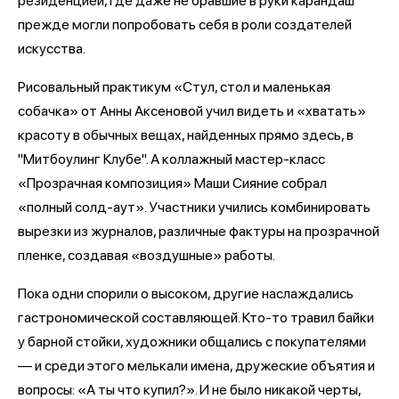
резиденцией, где даже не бравшие в руки карандаш
прежде могли попробовать себя в роли создателей
искусства.
Рисовальный практикум «Стул, стол и маленькая
собачка» от Анны Аксеновой учил видеть и «хватать»
красоту в обычных вещах, найденных прямо здесь, в
"Митбоулинг Клубе". А коллажный мастер-класс
«Прозрачная композиция» Маши Сияние собрал
«полный солд-аут». Участники учились комбинировать
вырезки из журналов, различные фактуры на прозрачной
пленке, создавая «воздушные» работы.
Пока одни спорили о высоком, другие наслаждались
гастрономической составляющей. Кто-то травил байки
у барной стойки, художники общались с покупателями
— и среди этого мелькали имена, дружеские объятия и
вопросы: «А ты что купил?». И не было никакой черты,