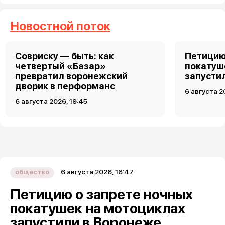
Новостной поток
Совриску — быть: как
Петицию
четвертый «Базар»
покатуш
превратил воронежский
запусти
дворик в перформанс
6 августа 2
6 августа 2026, 19:45
6 августа 2026, 18:47
общество
Петицию о запрете ночных
покатушек на мотоциклах
запустили в Воронеже