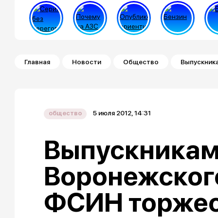
Строка навигации
Главная
Новости
Общество
Выпускник
5 июля 2012, 14:31
общество
Выпускника
Воронежског
ФСИН торжес