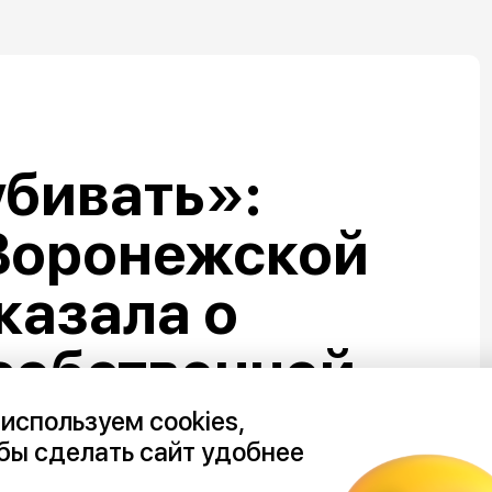
бивать»:
Воронежской
казала о
собственной
используем cookies,
бы сделать сайт удобнее