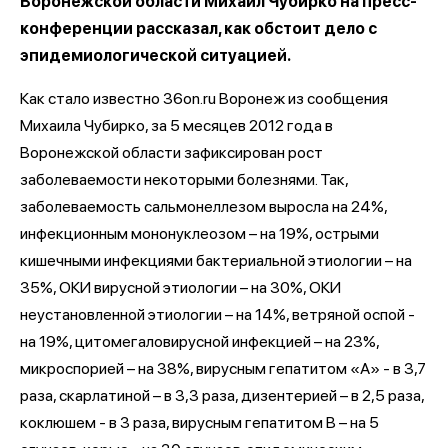
Воронежской области Михаил Чубирко на пресс-
конференции рассказал, как обстоит дело с
эпидемиологической ситуацией.
Как стало известно 36on.ru Воронеж из сообщения
Михаила Чубирко, за 5 месяцев 2012 года в
Воронежской области зафиксирован рост
заболеваемости некоторыми болезнями. Так,
заболеваемость сальмонеллезом выросла на 24%,
инфекционным мононуклеозом – на 19%, острыми
кишечными инфекциями бактериальной этиологии – на
35%, ОКИ вирусной этиологии – на 30%, ОКИ
неустановленной этиологии – на 14%, ветряной оспой -
на 19%, цитомегаловирусной инфекцией – на 23%,
микроспорией – на 38%, вирусным гепатитом «А» - в 3,7
раза, скарлатиной – в 3,3 раза, дизентерией – в 2,5 раза,
коклюшем - в 3 раза, вирусным гепатитом В – на 5