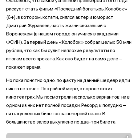
Оказалось, что самой успешной премьерой этого года
рискует стать фильм «Последний богатырь. Колобок»
(6+), в котором, кстати, снялся актер и юморист
Дмитрий Журавлев, часть жизни связавший с
Воронежем (в нашем городе он учился в академии
ФСИН). За первый день «Колобок» собрал целых 50 млн
рублей, что как бы сулит неплохие результаты по
итогам всего проката. Как оно будет на само деле –
покажет время.
Но пока понятно одно: по факту на данный шедевр идти
никто не хочет. По крайней мере, в воронежских
кинотеатрах. Мы посмотрели несколько вариантов: ни в
одном из них нет полной посадки. Рекорд к полудню –
пять купленных билетов на вечерний сеанс. В
большинстве залов выкуплено по два-три билета.