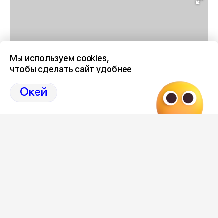
Мы используем cookies,
чтобы сделать сайт удобнее
Окей
В общем, картина с выбором складывается
безрадостная. Поэтому мы решили спросить мнение у
наших читателей в рубрике #ТакоеСмотрим – стоит ли
идти на это кино?
Переходите по ссылке и голосуйте.
А коллегу с исключительными аналитическими
способностями мы, наверное, уволим.
Следите за ситуацией в Воронеже в специальном