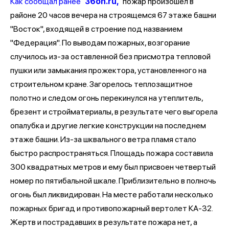
Как сообщал ранее
36on.ru,
пожар произошел в
районе 20 часов вечера на строящемся 67 этаже башни
"Восток", входящей в строение под названием
"Федерация". По выводам пожарных, возгорание
случилось из-за оставленной без присмотра тепловой
пушки или замыкания прожектора, установленного на
строительном кране. Загорелось теплозащитное
полотно и следом огонь перекинулся на утеплитель,
брезент и стройматериалы, в результате чего выгорела
опалубка и другие легкие конструкции на последнем
этаже башни. Из-за шквального ветра пламя стало
быстро распространяться. Площадь пожара составила
300 квадратных метров и ему был присвоен четвертый
номер по пятибальной шкале. Приблизительно в полночь
огонь был ликвидирован. На месте работали несколько
пожарных бригад и противопожарный вертолет КА-32.
Жертв и пострадавших в результате пожара нет, а