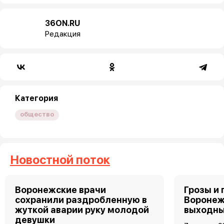
36ON.RU
Редакция
Категория
общество
Новостной поток
Воронежские врачи
Грозы и 
сохранили раздробленную в
Воронеж
жуткой аварии руку молодой
выходн
девушки