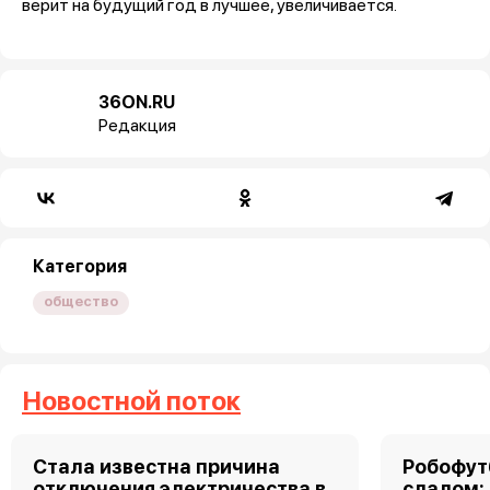
верит на будущий год в лучшее, увеличивается.
36ON.RU
Редакция
Категория
общество
Новостной поток
Стала известна причина
Робофут
отключения электричества в
слалом: