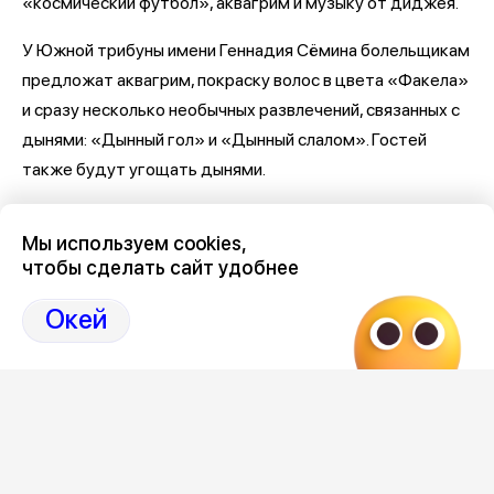
«космический футбол», аквагрим и музыку от диджея.
У Южной трибуны имени Геннадия Сёмина болельщикам
предложат аквагрим, покраску волос в цвета «Факела»
и сразу несколько необычных развлечений, связанных с
дынями: «Дынный гол» и «Дынный слалом». Гостей
также будут угощать дынями.
На Западной трибуне имени Оганеза Мхитаряна
Мы используем cookies,
заработает ещё одна большая зона развлечений. В
чтобы сделать сайт удобнее
программе — конкурсы, музыка, группа поддержки,
аквагрим, детская комната с аниматорами и
Окей
раскрасками, турнир по FIFA в семейном секторе,
фотозона и дегустация. Самых сильных ждёт конкурс
на удержание тяжёлых дынь.
Развлечения продолжатся и непосредственно на
стадионе. Перед игрой зрителям обещают танцы с