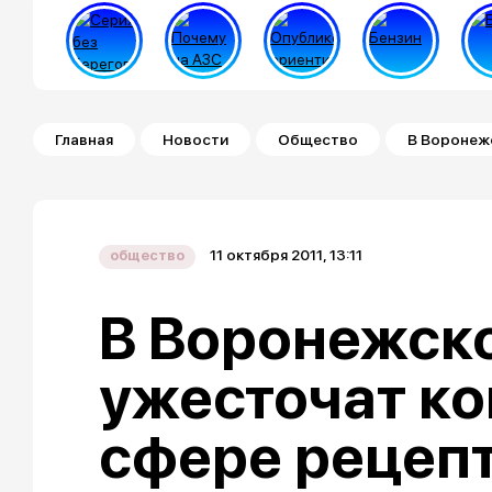
Строка навигации
Главная
Новости
Общество
В Воронежс
11 октября 2011, 13:11
общество
В Воронежск
ужесточат ко
сфере рецеп