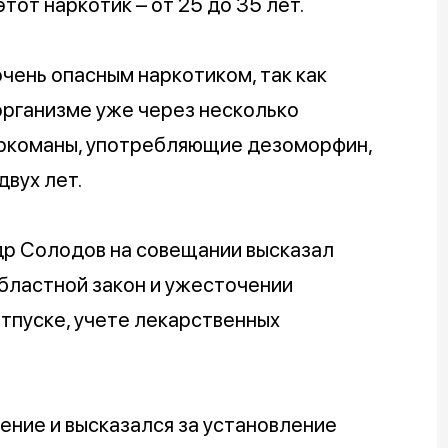
от наркотик – от 25 до 35 лет.
чень опасным наркотиком, так как
организме уже через несколько
аркоманы, употребляющие дезоморфин,
двух лет.
ндр Солодов на совещании высказал
областной закон и ужесточении
отпуске, учете лекарственных
ние и высказался за установление