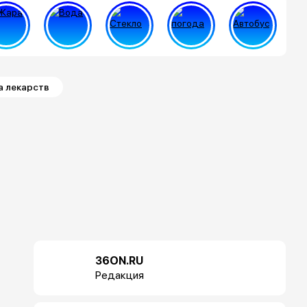
а лекарств
36ON.RU
Редакция