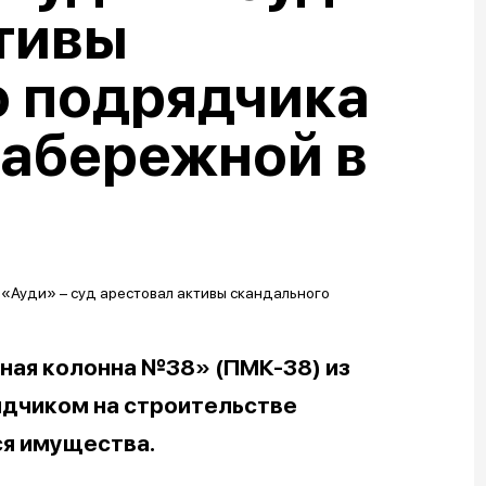
тивы
о подрядчика
набережной в
ная колонна №38» (ПМК-38) из
ядчиком на строительстве
ся имущества.