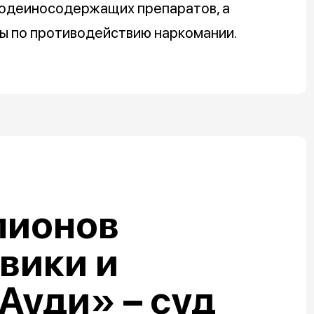
кодеиносодержащих препаратов, а
ты по противодействию наркомании.
лионов
овики и
Ауди» – суд