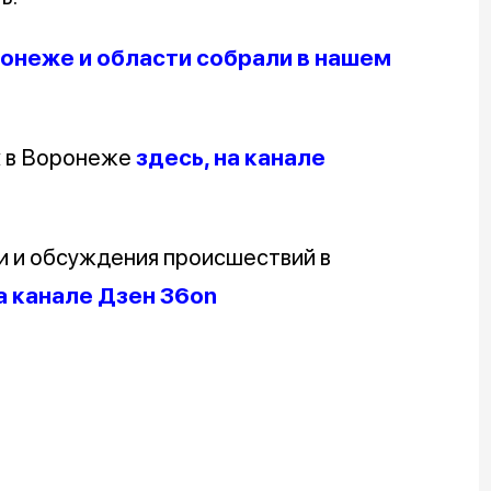
онеже и области собрали в нашем
х в Воронеже
здесь, на канале
и и обсуждения происшествий в
а канале Дзен 36on