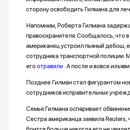
сторону освободить Гилмана для леч
Напомним, Роберта Гилмана задержал
правоохранителя. Сообщалось, что
американец устроил пьяный дебош, ег
сотрудника транспортной полиции.
его
отравили
. А после и вовсе изъя
Позднее Гилман стал фигурантом нов
сотрудников исправительных учреж
Семья Гилмана оспаривает обвинения
Сестра американца заявила Reuters, 
боится больше никогда его не увидет