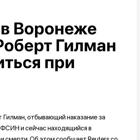
в Воронеже
Роберт Гилман
иться при
 Гилман, отбывающий наказание за
 ФСИН и сейчас находящийся в
и смерти. Об этом сообщает Reuters со