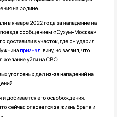
ения на родине.
и в январе 2022 года за нападение на
 в поезде сообщением «Сухум-Москва»
о доставили в участок, где он ударил
 Мужчина
признал
вину, но заявил, что
вил желание уйти на СВО.
ых уголовных дел из-за нападений на
дений.
 и добивается его освобождения.
что сейчас опасается за жизнь брата и
ь.