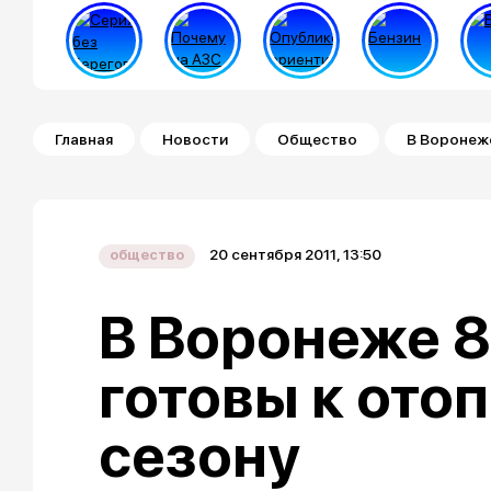
Строка навигации
Главная
Новости
Общество
В Воронеже
20 сентября 2011, 13:50
общество
В Воронеже 8
готовы к ото
сезону