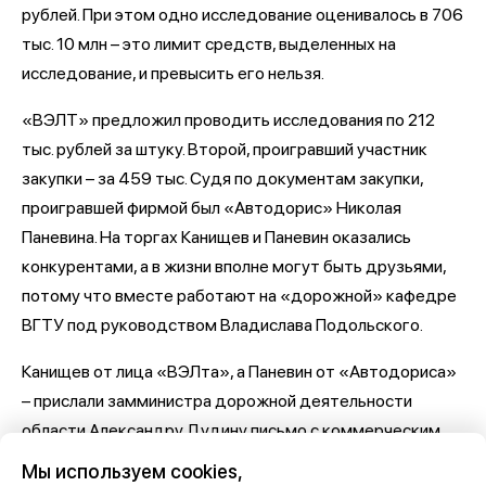
рублей. При этом одно исследование оценивалось в 706
тыс. 10 млн – это лимит средств, выделенных на
исследование, и превысить его нельзя.
«ВЭЛТ» предложил проводить исследования по 212
тыс. рублей за штуку. Второй, проигравший участник
закупки – за 459 тыс. Судя по документам закупки,
проигравшей фирмой был «Автодорис» Николая
Паневина. На торгах Канищев и Паневин оказались
конкурентами, а в жизни вполне могут быть друзьями,
потому что вместе работают на «дорожной» кафедре
ВГТУ под руководством Владислава Подольского.
Канищев от лица «ВЭЛта», а Паневин от «Автодориса»
– прислали замминистра дорожной деятельности
области Александру Дудину письмо с коммерческим
предложением. То же самое сделали от лица ВГТУ за
Мы используем cookies,