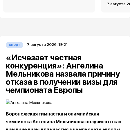
7 августа 2
7 августа 2026, 19:21
спорт
«Исчезает честная
конкуренция»: Ангелина
Мельникова назвала причину
отказа в получении визы для
чемпионата Европы
Воронежская гимнастка и олимпийская
чемпионка Ангелина Мельникова получила отказ
в выдаче визы для участия в чемпионате Европы