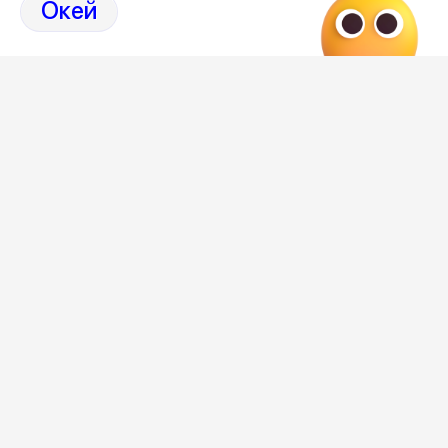
Окей
Отзывы, эмоции, мнения,
комментарии и
обсуждения на страницах Дзен 36on
# Петровская набережная
# Петровская набережная Воронеж
# Петровская набережная Воронеж отзывы
# Коррупция Воронеж
# Коррупция Воронеж сегодня
Самое важное и интересное о Воронеже и
области собрали в нашем канале
Редакция