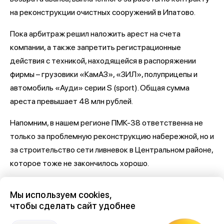
на реконструкции очистных сооружений в Ипатово.
Пока арбитраж решил наложить арест на счета
компании, а также запретить регистрационные
действия с техникой, находящейся в распоряжении
фирмы – грузовики «КамАЗ», «ЗИЛ», полуприцепы и
автомобиль «Ауди» серии S (sport). Общая сумма
ареста превышает 48 млн рублей.
Напомним, в нашем регионе ПМК-38 ответственна не
только за проблемную реконструкцию набережной, но и
за строительство сети ливневок в Центральном районе,
которое тоже не закончилось хорошо.
Последние новости о Петровской набережной и
Мы используем cookies,
связанными с ней коррупцией и мошенничеством
здесь,
чтобы сделать сайт удобнее
на Дзен-канале нашего города 36