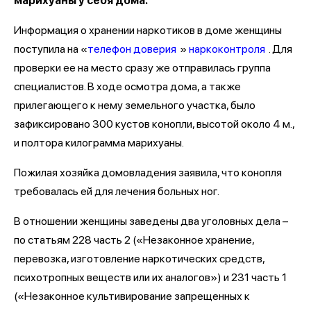
марихуаны у себя дома.
Информация о хранении наркотиков в доме женщины
поступила на «
телефон доверия
»
наркоконтроля
. Для
проверки ее на место сразу же отправилась группа
специалистов. В ходе осмотра дома, а также
прилегающего к нему земельного участка, было
зафиксировано 300 кустов конопли, высотой около 4 м.,
и полтора килограмма марихуаны.
Пожилая хозяйка домовладения заявила, что конопля
требовалась ей для лечения больных ног.
В отношении женщины заведены два уголовных дела –
по статьям 228 часть 2 («Незаконное хранение,
перевозка, изготовление наркотических средств,
психотропных веществ или их аналогов») и 231 часть 1
(«Незаконное культивирование запрещенных к