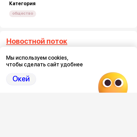
Категория
общество
Новостной поток
Мы используем cookies,
Три тысячи воронежцев
Где на 
чтобы сделать сайт удобнее
потребовали запретить
проезд 
мототранспорт по ночам
9 августа 2
Окей
9 августа 2026, 19:10
Загрузить ещё
Категории