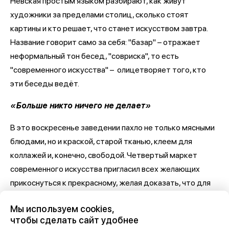
Невская простым языком разбирают, как живут
художники за пределами столиц, сколько стоят
картины и кто решает, что станет искусством завтра.
Название говорит само за себя: "базар" – отражает
неформальный тон бесед, "совриска", то есть
"современного искусства" – олицетворяет того, кто
эти беседы ведёт.
«Больше никто ничего не делает»
В это воскресенье заведении пахло не только мясными
блюдами, но и краской, старой тканью, клеем для
коллажей и, конечно, свободой. Четвертый маркет
современного искусства пригласил всех желающих
прикоснуться к прекрасному, желая доказать, что для
этого не обязательно идти в музей. Мы пришли в
Мы используем cookies,
небольшой, но полный людей дворик на Пушкинскую, 11Б,
чтобы сделать сайт удобнее
где собирались услышать самые честные разговоры об