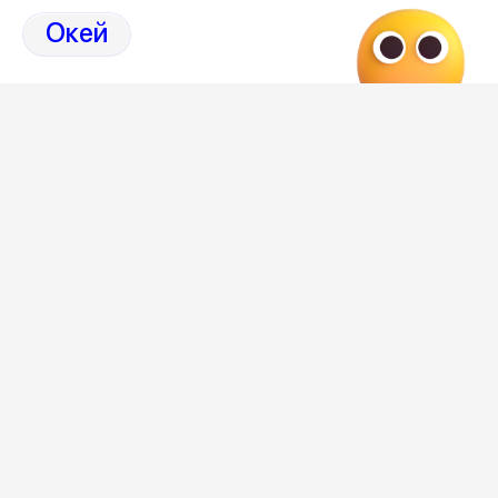
искусстве.
Окей
Чтобы пробраться к столам художников, приходилось
лавировать между зеваками. За моей спиной кто-то
громко спорил о цене, кто-то, наоборот, завороженно
молчал, разглядывая графику, а парень в кепке неловко
пытался сфотографировать украшения одной
мастерицы, постоянно ловя в кадр чужие руки. Вход был
свободным, что позволило заглянуть внутрь всем
желающим. Так и получилось, что общество
собравшихся было весьма разношёрстным: серьёзные
искусствоведы со знающим видом оценивающие
работы, обычные городские жители, наткнувшиеся на
маркет случайно, и просто прохожие в шлепанцах,
которые зашли на запах, а зависли на час. Толпа дышала
неравномерно, она то сжималась в очередь за мастер-
классом, то расползалась к барной стойке. В этом