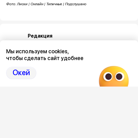
Фото: Лиски | Онлайн | Типичные | Подслушано
Редакция
Мы используем cookies,
чтобы сделать сайт удобнее
Окей
Категория
происшествия
Новостной поток
Бензин снова стал исчезать в
«Он при