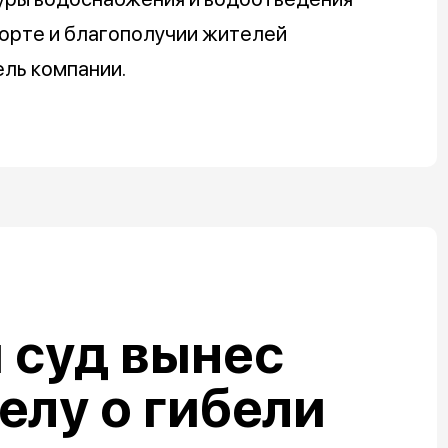
форте и благополучии жителей
ль компании.
 суд вынес
елу о гибели