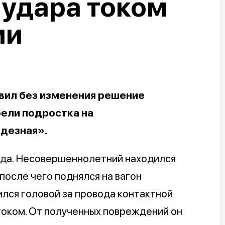
 удара током
ии
вил без изменения решение
бели подростка на
одезная».
ода. Несовершеннолетний находился
осле чего поднялся на вагон
ился головой за провода контактной
током. От полученных повреждений он