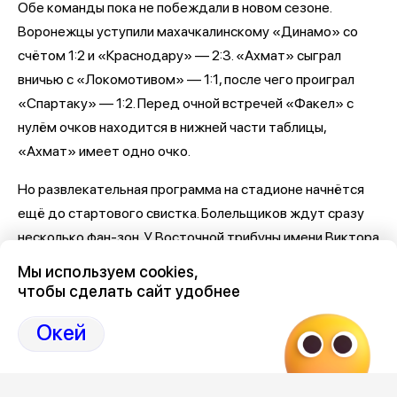
Обе команды пока не побеждали в новом сезоне.
Воронежцы уступили махачкалинскому «Динамо» со
счётом 1:2 и «Краснодару» — 2:3. «Ахмат» сыграл
вничью с «Локомотивом» — 1:1, после чего проиграл
«Спартаку» — 1:2. Перед очной встречей «Факел» с
нулём очков находится в нижней части таблицы,
«Ахмат» имеет одно очко.
Но развлекательная программа на стадионе начнётся
ещё до стартового свистка. Болельщиков ждут сразу
несколько фан-зон. У Восточной трибуны имени Виктора
Пимушина можно будет погонять на дрифт-карах,
Мы используем cookies,
сыграть в надувной дартс, робофутбол и настольный
чтобы сделать сайт удобнее
футбол, попробовать свои силы в чеканке мяча и
Окей
конкурсе на самый точный удар. Также здесь обещают
«космический футбол», аквагрим и музыку от диджея.
У Южной трибуны имени Геннадия Сёмина болельщикам