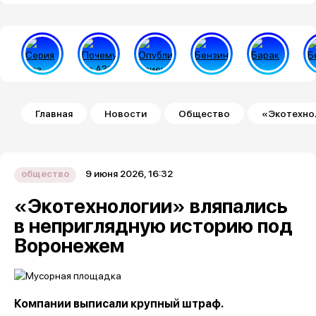
Строка навигации
Главная
Новости
Общество
«Экотехно
9 июня 2026, 16:32
общество
«Экотехнологии» вляпались
в неприглядную историю под
Воронежем
Компании выписали крупный штраф.