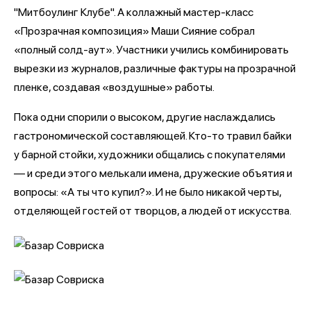
"Митбоулинг Клубе". А коллажный мастер-класс
«Прозрачная композиция» Маши Сияние собрал
«полный солд-аут». Участники учились комбинировать
вырезки из журналов, различные фактуры на прозрачной
пленке, создавая «воздушные» работы.
Пока одни спорили о высоком, другие наслаждались
гастрономической составляющей. Кто-то травил байки
у барной стойки, художники общались с покупателями
— и среди этого мелькали имена, дружеские объятия и
вопросы: «А ты что купил?». И не было никакой черты,
отделяющей гостей от творцов, а людей от искусства.