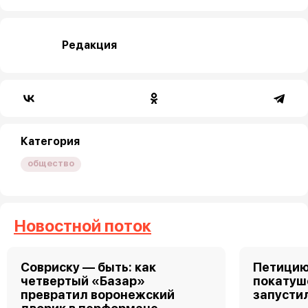
Редакция
Категория
общество
Новостной поток
Совриску — быть: как
Петицию
четвертый «Базар»
покатуш
превратил воронежский
запусти