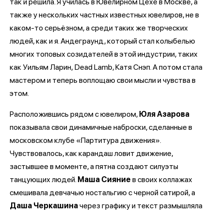
так и решила. Я училась в Ювелирном Цехе в Москве, а
также у нескольких частных известных ювелиров, не в
каком-то серьёзном, а среди таких же творческих
людей, как и я. Андеграунд, который стал колыбелью
многих топовых созидателей в этой индустрии, таких
как Уильям Ларин, Dead Lamb, Катя Снэп. А потом стала
мастером и теперь воплощаю свои мысли и чувства в
этом.
Расположившись рядом с ювелиром,
Юля Азарова
показывала свои динамичные наброски, сделанные в
московском клубе «Партитура движения».
Чувствовалось, как карандаш ловит движение,
застывшее в моменте, а пятна создают силуэты
танцующих людей.
Маша Сияние
в своих коллажах
смешивала девчачью ностальгию с черной сатирой, а
Даша Черкашина
через графику и текст размышляла