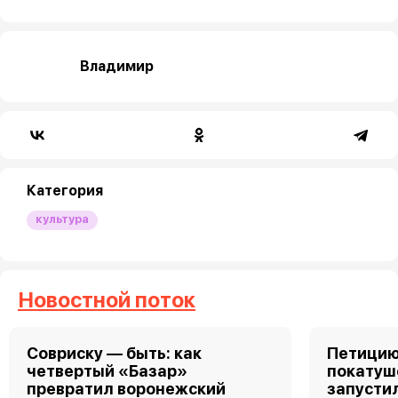
Владимир
Категория
культура
Новостной поток
Совриску — быть: как
Петицию
четвертый «Базар»
покатуш
превратил воронежский
запусти