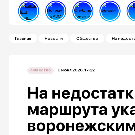
Строка навигации
Главная
Новости
Общество
На недост
6 июня 2026, 17:22
общество
На недостатк
маршрута ук
воронежским