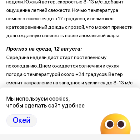
недели. Южный ветер, скоростью 8-13 м/с, добавит
ощущение летней свежести. Ночью температура
немного снизится до +17 градусов, и возможен
кратковременный дождь с грозой, что может принести
долгожданную свежесть после аномальной жары.
Прогноз на среда, 12 августа:
Середина недели даст старт постепенному
похолоданию. Днем ожидается солнечная и сухая
погода с температурой около +24 градусов. Ветер
сменит направление на западное и усилится до 8-13 м/с.
Ночью столбик термометра опустится до +11 градусов,
Мы используем cookies,
что немного напомнит о приближении осени.
чтобы сделать сайт удобнее
Прогноз погоды на четверг, 13 августа:
Окей
В четверг летнее тепло начнет заметно ослабевать.
Дневная температура составит около +21 градуса при
ясной погоде с небольшой облачностью. Ветер немного