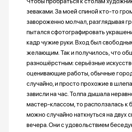
Чтобы пробраться к столам художни
зеваками. За моей спиной кто-то гром
завороженно молчал, разглядывая гра
пытался сфотографировать украшени
кадр чужие руки. Вход был свободным
желающим. Так и получилось, что о
разношёрстным: серьёзные искусст
оценивающие работы, обычные город
случайно, и просто прохожие в шлепа
зависли на час. Толпа дышала неравн
мастер-классом, то расползалась к 
можно случайно наткнуться на двух 
вечера. Они с удовольствием беседую