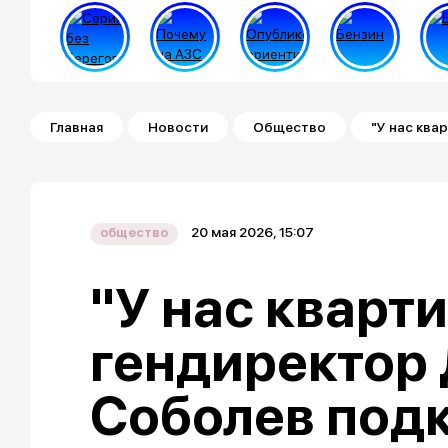
Строка навигации
Главная
Новости
Общество
"У нас кв
20 мая 2026, 15:07
общество
"У нас кварт
гендиректор
Соболев под