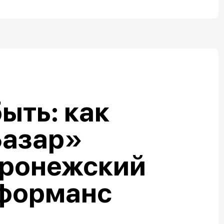
ыть: как
Базар»
оронежский
рформанс