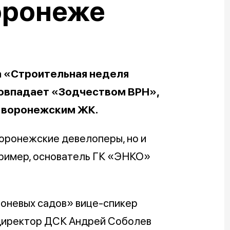
оронеже
а «Строительная неделя
совпадает «Зодчеством ВРН»,
о воронежским ЖК.
воронежские девелоперы, но и
пример, основатель ГК «ЭНКО»
лоневых садов» вице-спикер
директор ДСК Андрей Соболев