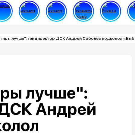
артиры лучше": гендиректор ДСК Андрей Соболев подколол «Вы
иры лучше":
 ДСК Андрей
колол