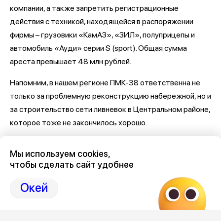
компании, а также запретить регистрационные
действия с техникой, находящейся в распоряжении
фирмы – грузовики «КамАЗ», «ЗИЛ», полуприцепы и
автомобиль «Ауди» серии S (sport). Общая сумма
ареста превышает 48 млн рублей.
Напомним, в нашем регионе ПМК-38 ответственна не
только за проблемную реконструкцию набережной, но и
за строительство сети ливневок в Центральном районе,
которое тоже не закончилось хорошо.
Последние новости о Петровской набережной и
Мы используем cookies,
связанными с ней коррупцией и мошенничеством
здесь,
чтобы сделать сайт удобнее
на Дзен-канале нашего города 36
Окей
Отзывы, эмоции, мнения,
комментарии и
обсуждения на страницах Дзен 36on